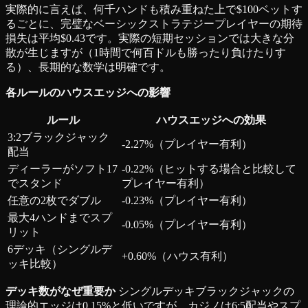
実際的に言えば、何千ハンドも積み重ねた上で$100ベットす
るごとに、完璧なベーシックストラテジープレイヤーの期待
損失は平均$0.43です。実際の短期セッションでは大きな分
散が生じますが（1時間で何百ドルも勝ったり負けたりす
る）、長期的な数学は明確です。
各ルールのハウスエッジへの影響
ルール
ハウスエッジへの効果
3:2ブラックジャック
-2.27%（プレイヤー有利）
配当
ディーラーがソフト17
-0.22%（ヒットする場合と比較して
でスタンド
プレイヤー有利）
任意の2枚でダブル
-0.23%（プレイヤー有利）
最大4ハンドまでスプ
-0.05%（プレイヤー有利）
リット
6デッキ（シングルデ
+0.60%（ハウス有利）
ッキ比較）
デッキ数がなぜ重要か
シングルデッキブラックジャックの
理論的エッジは0.15%と低いですが、カジノは6:5配当やスプ