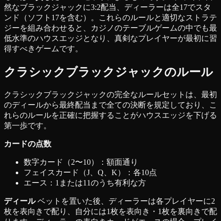
然なブラックジャックに3:2配当、ディーラーは全17でスタ
ンド（ソフト17を含む）。これらのルールと適切なストラテ
ジーを組み合わせると、カジノのテーブルゲームの中でも最
低水準のハウスエッジとなり、真剣なプレイヤーが最初に習
得すべきゲームです。
クラシックブラックジャックのルール
クラシックブラックジャックの完全なルールセットは、最初
のディールから最終配当まで全ての決断を規定しており、こ
れらのルールを正確に把握することがハウスエッジを下げる
第一歩です。
カードの点数
数字カード（2〜10）：額面通り
フェイスカード（J、Q、K）：各10点
エース：1または11のうち有利な方
ディール
ベットを置いた後、ディーラーは各プレイヤーに2
枚を表向きで配り、自分には1枚を表向き・1枚を裏向きで配