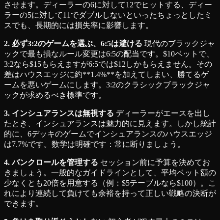
させます。ディーラーの6に対して12でヒットする、ディー
ラーの5に対して11でダブルしないといったちょっとしたミ
スでも、長期的には損失率に影響します。
2. 必ず3:2のゲームを選ぶ、6:5は避ける
現代のブラックジャ
ックで最も損なルール変更は6:5の配当です。$10ベットで、
3:2なら$15もらえますが6:5では$12しかもらえません。その
差はハウスエッジに約**1.4%**を加えてしまい、勝てるゲ
ームを悪いゲームにします。3:2のクラシックブラックジャ
ックが求めるべき標準です。
3. インシュアランスは無視する
ディーラーがエースを出し
たとき、インシュアランスは魅力的に見えます。しかし統計
的に、6デッキのゲームでインシュアランスのハウスエッジ
は7.7%です。数学は明確です：常に断りましょう。
4. バンクロールを管理する
セッション前に予算を決めてお
きましょう。一般的なガイドラインとして、平均ベット額の
少なくとも20倍を用意する（例：$5テーブルなら$100）。こ
れにより連続して負けても余裕を持って正しい戦略の決断が
できます。