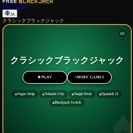
FREE
BLACKJACK
More Games
JA
クラシックブラックジャック
クラシックブラックジャック
▶
+
MORE GAMES
PLAY
♠
♠
♠
♠
Vegas Strip
Atlantic City
Single Deck
Spanish 21
♠
Blackjack Switch