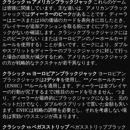
クラシック vs アメリカンブラックジャック
これらのゲーム
は密接に関連しています。主な違いは、アメリカンブラック
ジャックでは
ディーラーのピーク
があることです。ディーラ
ーはエースまたは10の価値のカードを表向きに出したとき、
プレイヤーが追加アクションを取る前にすぐにブラックジャ
ックがないか確認します。クラシックブラックジャックには
このピークがない（またはヨーロピアンのノーホールカード
ルールを使用する）ことが多いです。ピークにより、ダブル
やスプリットをディーラーのブラックジャックに対して行っ
た場合の損失が減少するため、アメリカンブラックジャック
の方が戦略的なテクスチャが若干異なります。
クラシック vs ヨーロピアンブラックジャック
ヨーロピアン
ブラックジャックは
2デッキ
を使用し、**ノーホールカード
（ENHC）**ルールを適用します。ディーラーは全プレイヤ
ーの行動が完了するまで2枚目のカードを引きません。つま
り、ディーラーが最終的にブラックジャックになると、元の
ベットだけでなく、ダブルやスプリットで置いた金額も失い
ます。ENHCは戦略の調整を必要とし、それを考慮しない場
合は実効ハウスエッジが高まります。
クラシック vs ベガスストリップ
ベガスストリップブラック