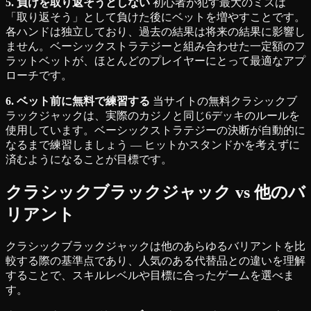
5. 負けを取り返そうとしない
初心者が犯す最大のミスは
「取り返そう」として負けた後にベットを増やすことです。
各ハンドは独立しており、過去の結果は将来の結果に影響し
ません。ベーシックストラテジーと組み合わせた一定額のフ
ラットベットが、ほとんどのプレイヤーにとって最適なアプ
ローチです。
6. ベット前に無料で練習する
当サイトの無料クラシックブ
ラックジャックは、実際のカジノと同じ6デッキのルールを
使用しています。ベーシックストラテジーの決断が自動的に
なるまで練習しましょう — ヒットかスタンドかを考えずに
済むようになることが目標です。
クラシックブラックジャック vs 他のバ
リアント
クラシックブラックジャックは他のあらゆるバリアントを比
較する際の基準点であり、人気のある代替品との違いを理解
することで、スキルレベルや目標に合ったゲームを選べま
す。