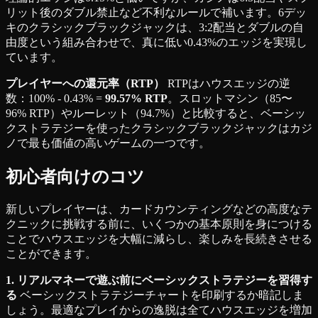
リット後のダブル禁止など不利なルールで補います。6デッ
キのクラシックブラックジャックは、3:2配当とダブルの自
由度という組み合わせで、真に低い0.43%のエッジを実現し
ています。
プレイヤーへの還元率（RTP）
RTPはハウスエッジの逆
数：100% - 0.43% =
99.57% RTP
。スロットマシン（85〜
96% RTP）やルーレット（94.7%）と比較すると、ベーシッ
クストラテジーを使ったクラシックブラックジャックはカジ
ノで最も価値の高いゲームの一つです。
初心者向けのコツ
新しいプレイヤーは、カードカウンティングなどの高度なテ
クニックに挑戦する前に、いくつかの基本原則を身につける
ことでハウスエッジを大幅に減らし、楽しみを長続きさせる
ことができます。
1. リアルマネーで遊ぶ前にベーシックストラテジーを習得す
る
ベーシックストラテジーチャートを印刷するか暗記しま
しょう。最適なプレイからの逸脱は全てハウスエッジを増加