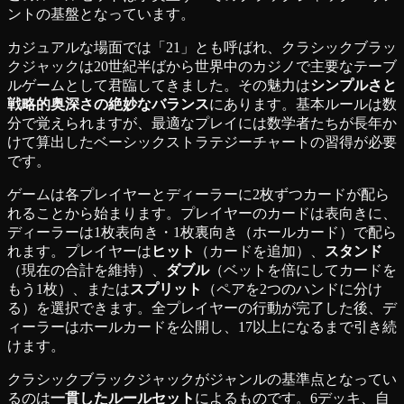
ントの基盤となっています。
カジュアルな場面では「21」とも呼ばれ、クラシックブラッ
クジャックは20世紀半ばから世界中のカジノで主要なテーブ
ルゲームとして君臨してきました。その魅力は
シンプルさと
戦略的奥深さの絶妙なバランス
にあります。基本ルールは数
分で覚えられますが、最適なプレイには数学者たちが長年か
けて算出したベーシックストラテジーチャートの習得が必要
です。
ゲームは各プレイヤーとディーラーに2枚ずつカードが配ら
れることから始まります。プレイヤーのカードは表向きに、
ディーラーは1枚表向き・1枚裏向き（ホールカード）で配ら
れます。プレイヤーは
ヒット
（カードを追加）、
スタンド
（現在の合計を維持）、
ダブル
（ベットを倍にしてカードを
もう1枚）、または
スプリット
（ペアを2つのハンドに分け
る）を選択できます。全プレイヤーの行動が完了した後、デ
ィーラーはホールカードを公開し、17以上になるまで引き続
けます。
クラシックブラックジャックがジャンルの基準点となってい
るのは
一貫したルールセット
によるものです。6デッキ、自