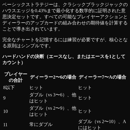
ベーシックストラテジーは、クラシックブラックジャックの
ハウスエッジを0.43%まで最小化する数学的に証明された意
思決定セットです。すべての可能なプレイヤーアクションと
ディーラーのアップカードの組み合わせの期待値を計算する
ことで導き出されています。
完全なチャートを記憶するには練習が必要ですが、核心とな
る原則はシンプルです。
ハードハンドの決断（エースなし、またはエースを1として
カウント）
プレイヤー
ディーラー2〜6の場合
ディーラー7〜Aの場合
の合計
8以下
ヒット
ヒット
ダブル（vs 3〜6）、他
ヒット
9
はヒット
ダブル（vs 2〜9）、他
ヒット
10
はヒット
ダブル（vs 2〜10）、A
常にダブル
11
にはヒット