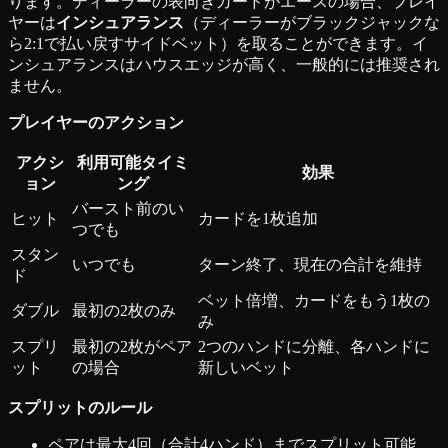
ります。ディーラーの表向きカードがエースの場合、プレイ
ヤーは
インシュアランス
（ディーラーがブラックジャックな
ら2:1で払い戻すサイドベット）を取ることができます。イ
ンシュアランスはハウスエッジが高く、一般的には推奨され
ません。
プレイヤーのアクション
アクシ
利用可能タイミ
効果
ョン
ング
バースト前のい
ヒット
カードを1枚追加
つでも
スタン
いつでも
ターン終了、現在の合計を維持
ド
ベット倍増、カードをもう1枚の
ダブル
最初の2枚のみ
み
スプリ
最初の2枚がペア
2つのハンドに分離、各ハンドに
ット
の場合
新しいベット
スプリットのルール
ペアは最大4回（合計4ハンド）までスプリット可能