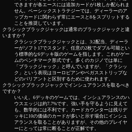
できますが各エースには追加カードが1枚しか配られま
せん。ベーシックストラテジーでは、ディーラーのア
ップカードに関わらず常にエースと8をスプリットする
ことを推奨しています。
クラシックブラックジャックは通常のブラックジャックと違
いますか？
クラシックブラックジャックとは、3:2配当、ディーラ
ーがソフト17でスタンド、任意の2枚でダブル可能とい
う標準的な6デッキ版のゲームを指します。これがゲー
ムのベンチマーク形式です。多くのカジノでは単に
「ブラックジャック」と呼んでいますが、「クラシッ
ク」という表現はヨーロピアンやベガスストリップな
どのバリアントと区別するために使われます。
クラシックブラックジャックでインシュアランスを取るべき
ですか？
いいえ。6デッキのゲームでは、インシュアランスのハ
ウスエッジは約7.7%です。強い手を守るように見えて
も、数学的には不利です。カードカウンターは残りデ
ッキに10の価値のカードが多いと示す場合にインシュ
アランスを取ることがありますが、その他のプレイヤ
ーにとっては常に断ることが正解です。