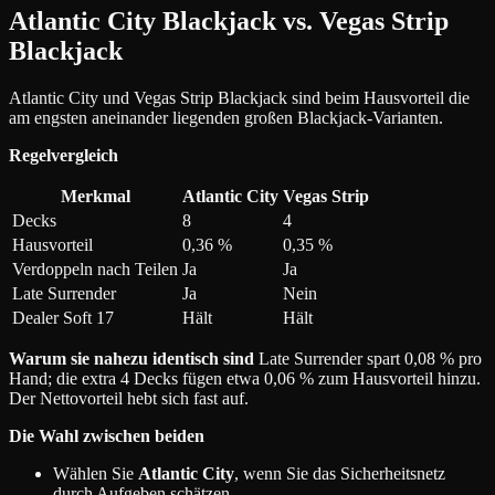
Atlantic City Blackjack vs. Vegas Strip
Blackjack
Atlantic City und Vegas Strip Blackjack sind beim Hausvorteil die
am engsten aneinander liegenden großen Blackjack-Varianten.
Regelvergleich
Merkmal
Atlantic City
Vegas Strip
Decks
8
4
Hausvorteil
0,36 %
0,35 %
Verdoppeln nach Teilen
Ja
Ja
Late Surrender
Ja
Nein
Dealer Soft 17
Hält
Hält
Warum sie nahezu identisch sind
Late Surrender spart 0,08 % pro
Hand; die extra 4 Decks fügen etwa 0,06 % zum Hausvorteil hinzu.
Der Nettovorteil hebt sich fast auf.
Die Wahl zwischen beiden
Wählen Sie
Atlantic City
, wenn Sie das Sicherheitsnetz
durch Aufgeben schätzen