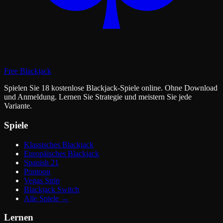
Free Blackjack
Spielen Sie 18 kostenlose Blackjack-Spiele online. Ohne Download
und Anmeldung. Lernen Sie Strategie und meistern Sie jede
Variante.
Spiele
Klassisches Blackjack
Europäisches Blackjack
Spanish 21
Pontoon
Vegas Strip
Blackjack Switch
Alle Spiele
→
Lernen