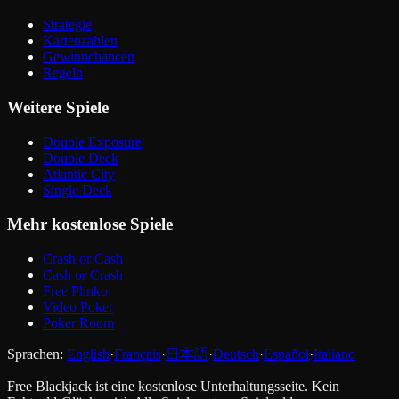
Strategie
Kartenzählen
Gewinnchancen
Regeln
Weitere Spiele
Double Exposure
Double Deck
Atlantic City
Single Deck
Mehr kostenlose Spiele
Crash or Cash
Cash or Crash
Free Plinko
Video Poker
Poker Room
Sprachen
:
English
·
Français
·
日本語
·
Deutsch
·
Español
·
Italiano
Free Blackjack ist eine kostenlose Unterhaltungsseite. Kein