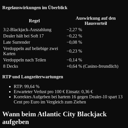
Regelauswirkungen im Überblick
Auswirkung auf den
Regel
Hausvorteil
3:2-Blackjack-Auszahlung
−2,27 %
Dealer hält bei Soft 17
−0,22 %
Late Surrender
−0,08 %
Verdoppeln auf beliebige zwei
−0,23 %
Karten
Verdoppeln nach Teilen
−0,14 %
8 Decks
+0,64 % (Casino-freundlich)
RTP und Langzeiterwartungen
RTP: 99,64 %
Erwarteter Verlust pro 100 € Einsatz: 0,36 €
Korrektes Aufgeben bei hartem 16 gegen Dealer-10 spart 13
Cent pro Euro im Vergleich zum Ziehen
Wann beim Atlantic City Blackjack
aufgeben