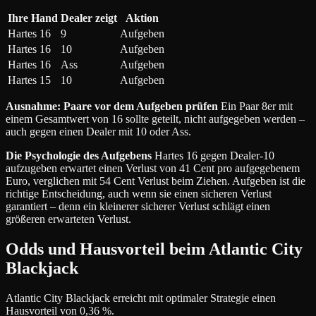
Ihre Hand
Dealer zeigt
Aktion
Hartes 16
9
Aufgeben
Hartes 16
10
Aufgeben
Hartes 16
Ass
Aufgeben
Hartes 15
10
Aufgeben
Ausnahme: Paare vor dem Aufgeben prüfen
Ein Paar 8er mit
einem Gesamtwert von 16 sollte geteilt, nicht aufgegeben werden –
auch gegen einen Dealer mit 10 oder Ass.
Die Psychologie des Aufgebens
Hartes 16 gegen Dealer-10
aufzugeben erwartet einen Verlust von 41 Cent pro aufgegebenem
Euro, verglichen mit 54 Cent Verlust beim Ziehen. Aufgeben ist die
richtige Entscheidung, auch wenn sie einen sicheren Verlust
garantiert – denn ein kleinerer sicherer Verlust schlägt einen
größeren erwarteten Verlust.
Odds und Hausvorteil beim Atlantic City
Blackjack
Atlantic City Blackjack erreicht mit optimaler Strategie einen
Hausvorteil von 0,36 %.