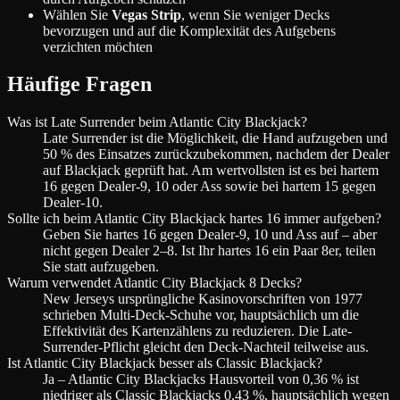
Wählen Sie
Vegas Strip
, wenn Sie weniger Decks
bevorzugen und auf die Komplexität des Aufgebens
verzichten möchten
Häufige Fragen
Was ist Late Surrender beim Atlantic City Blackjack?
Late Surrender ist die Möglichkeit, die Hand aufzugeben und
50 % des Einsatzes zurückzubekommen, nachdem der Dealer
auf Blackjack geprüft hat. Am wertvollsten ist es bei hartem
16 gegen Dealer-9, 10 oder Ass sowie bei hartem 15 gegen
Dealer-10.
Sollte ich beim Atlantic City Blackjack hartes 16 immer aufgeben?
Geben Sie hartes 16 gegen Dealer-9, 10 und Ass auf – aber
nicht gegen Dealer 2–8. Ist Ihr hartes 16 ein Paar 8er, teilen
Sie statt aufzugeben.
Warum verwendet Atlantic City Blackjack 8 Decks?
New Jerseys ursprüngliche Kasinovorschriften von 1977
schrieben Multi-Deck-Schuhe vor, hauptsächlich um die
Effektivität des Kartenzählens zu reduzieren. Die Late-
Surrender-Pflicht gleicht den Deck-Nachteil teilweise aus.
Ist Atlantic City Blackjack besser als Classic Blackjack?
Ja – Atlantic City Blackjacks Hausvorteil von 0,36 % ist
niedriger als Classic Blackjacks 0,43 %, hauptsächlich wegen