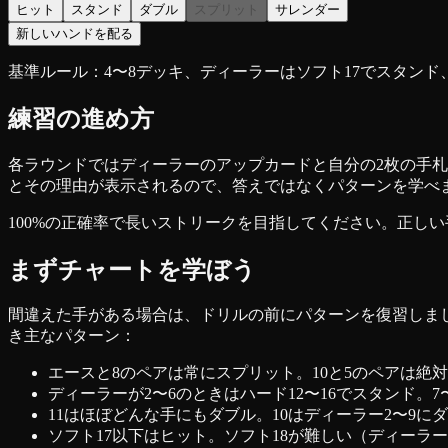
ヒット
スタンド
ダブル
スプリット
サレンダー
新しいハンドを配る
基準ルール：4〜8デッキ、ディーラーはソフト17でスタン
練習の進め方
各ラウンドではディーラーのアップカードと自分の2枚の手
とその理由が表示されるので、答えではなくパターンを学べ
100%の正確率で長いストリークを目指してください。正し
まずチャートを学ぼう
間違えた手がある場合は、ドリルの前にパターンを復習しま
き主なパターン：
エースと8のペアは常にスプリット。10と5のペアは絶
ディーラーが2〜6のときはハード12〜16でスタンド。
11はほぼどんな手にもダブル。10はディーラー2〜9に
ソフト17以下はヒット。ソフト18が難しい（ディーラー