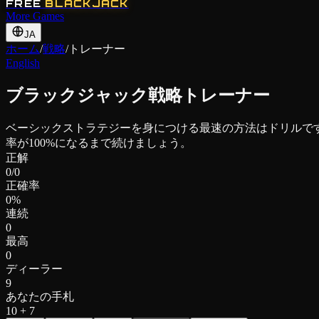
FREE
BLACKJACK
More Games
JA
ホーム
/
戦略
/
トレーナー
English
ブラックジャック戦略トレーナー
ベーシックストラテジーを身につける最速の方法はドリルです
率が100%になるまで続けましょう。
正解
0
/
0
正確率
0
%
連続
0
最高
0
ディーラー
9
あなたの手札
10
+
7