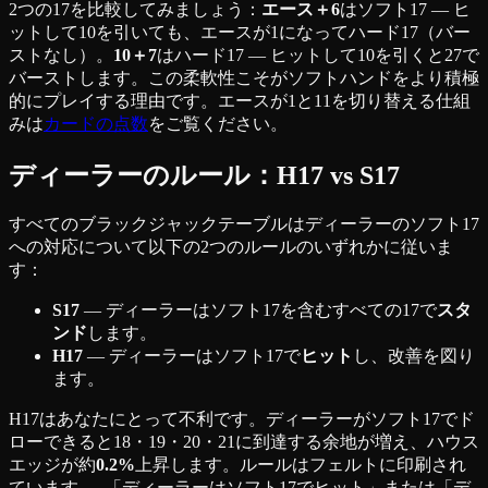
2つの17を比較してみましょう：
エース＋6
はソフト17 — ヒ
ットして10を引いても、エースが1になってハード17（バー
ストなし）。
10＋7
はハード17 — ヒットして10を引くと27で
バーストします。この柔軟性こそがソフトハンドをより積極
的にプレイする理由です。エースが1と11を切り替える仕組
みは
カードの点数
をご覧ください。
ディーラーのルール：H17 vs S17
すべてのブラックジャックテーブルはディーラーのソフト17
への対応について以下の2つのルールのいずれかに従いま
す：
S17
— ディーラーはソフト17を含むすべての17で
スタ
ンド
します。
H17
— ディーラーはソフト17で
ヒット
し、改善を図り
ます。
H17はあなたにとって不利です。ディーラーがソフト17でド
ローできると18・19・20・21に到達する余地が増え、ハウス
エッジが約
0.2%
上昇します。ルールはフェルトに印刷され
ています — 「ディーラーはソフト17でヒット」または「デ