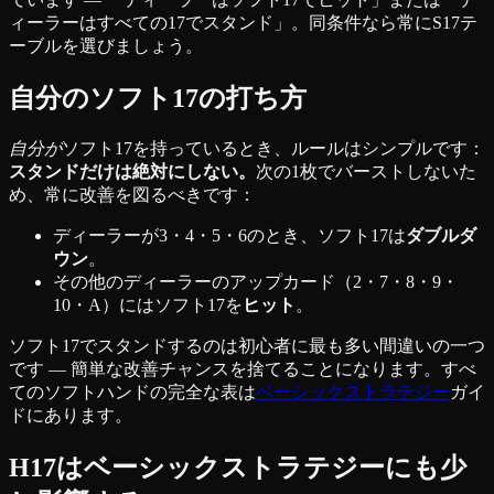
ィーラーはすべての17でスタンド」。同条件なら常にS17テ
ーブルを選びましょう。
自分のソフト17の打ち方
自分が
ソフト17を持っているとき、ルールはシンプルです：
スタンドだけは絶対にしない。
次の1枚でバーストしないた
め、常に改善を図るべきです：
ディーラーが3・4・5・6のとき、ソフト17は
ダブルダ
ウン
。
その他のディーラーのアップカード（2・7・8・9・
10・A）にはソフト17を
ヒット
。
ソフト17でスタンドするのは初心者に最も多い間違いの一つ
です — 簡単な改善チャンスを捨てることになります。すべ
てのソフトハンドの完全な表は
ベーシックストラテジー
ガイ
ドにあります。
H17はベーシックストラテジーにも少