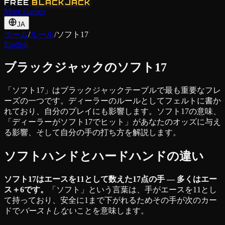
FREE
BLACKJACK
More Games
JA
ホーム
/
ルール
/
ソフト17
English
ブラックジャックのソフト17
「ソフト17」はブラックジャックテーブルで最も重要なフレ
ーズの一つです。ディーラーのルールとしてフェルトに書か
れており、自分のプレイにも影響します。ソフト17の意味、
「ディーラーがソフト17でヒット」があなたのオッズに与え
る影響、そして自分の手の打ち方を解説します。
ソフトハンドとハードハンドの違い
ソフト17はエースを11として数えた17点の手 — 多くはエー
ス＋6です。
「ソフト」という言葉は、手がエースを11とし
て持っており、安全に1まで下がれるためその手が次のカー
ドで
バーストしない
ことを意味します。