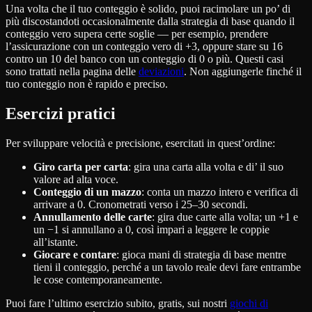
Una volta che il tuo conteggio è solido, puoi racimolare un po’ di
più discostandoti occasionalmente dalla strategia di base quando il
conteggio vero supera certe soglie — per esempio, prendere
l’assicurazione con un conteggio vero di +3, oppure stare su 16
contro un 10 del banco con un conteggio di 0 o più. Questi casi
sono trattati nella pagina delle
deviazioni
. Non aggiungerle finché il
tuo conteggio non è rapido e preciso.
Esercizi pratici
Per sviluppare velocità e precisione, esercitati in quest’ordine:
Giro carta per carta
: gira una carta alla volta e di’ il suo
valore ad alta voce.
Conteggio di un mazzo
: conta un mazzo intero e verifica di
arrivare a 0. Cronometrati verso i 25–30 secondi.
Annullamento delle carte
: gira due carte alla volta; un +1 e
un −1 si annullano a 0, così impari a leggere le coppie
all’istante.
Giocare e contare
: gioca mani di strategia di base mentre
tieni il conteggio, perché a un tavolo reale devi fare entrambe
le cose contemporaneamente.
Puoi fare l’ultimo esercizio subito, gratis, sui nostri
giochi di