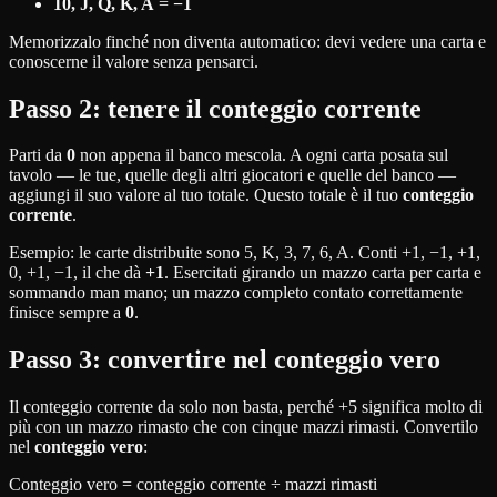
10, J, Q, K, A
=
−1
Memorizzalo finché non diventa automatico: devi vedere una carta e
conoscerne il valore senza pensarci.
Passo 2: tenere il conteggio corrente
Parti da
0
non appena il banco mescola. A ogni carta posata sul
tavolo — le tue, quelle degli altri giocatori e quelle del banco —
aggiungi il suo valore al tuo totale. Questo totale è il tuo
conteggio
corrente
.
Esempio: le carte distribuite sono 5, K, 3, 7, 6, A. Conti +1, −1, +1,
0, +1, −1, il che dà
+1
. Esercitati girando un mazzo carta per carta e
sommando man mano; un mazzo completo contato correttamente
finisce sempre a
0
.
Passo 3: convertire nel conteggio vero
Il conteggio corrente da solo non basta, perché +5 significa molto di
più con un mazzo rimasto che con cinque mazzi rimasti. Convertilo
nel
conteggio vero
:
Conteggio vero = conteggio corrente ÷ mazzi rimasti