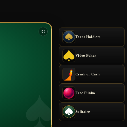
Texas Hold'em
Video Poker
Crash or Cash
♠
Free Plinko
Solitaire