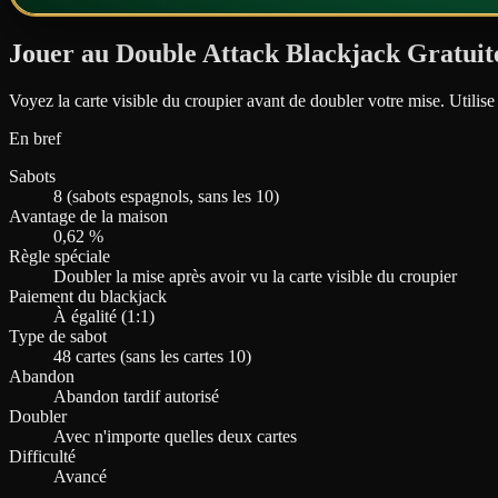
Jouer au Double Attack Blackjack Gratuit
Voyez la carte visible du croupier avant de doubler votre mise. Utili
En bref
Sabots
8 (sabots espagnols, sans les 10)
Avantage de la maison
0,62 %
Règle spéciale
Doubler la mise après avoir vu la carte visible du croupier
Paiement du blackjack
À égalité (1:1)
Type de sabot
48 cartes (sans les cartes 10)
Abandon
Abandon tardif autorisé
Doubler
Avec n'importe quelles deux cartes
Difficulté
Avancé