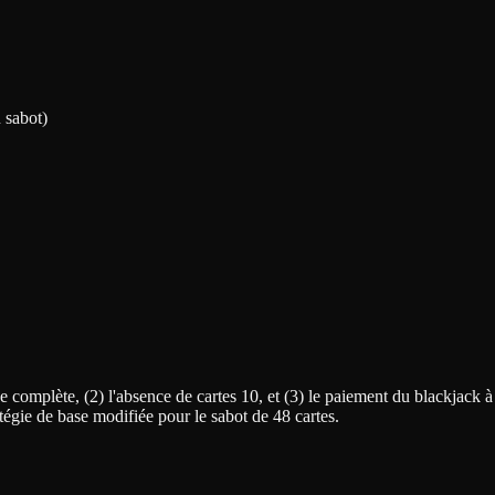
 sabot)
se complète, (2) l'absence de cartes 10, et (3) le paiement du blackjack
tégie de base modifiée pour le sabot de 48 cartes.