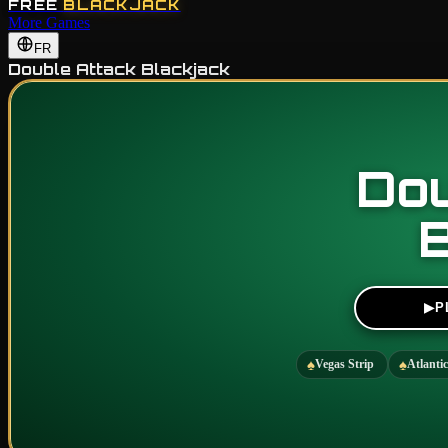
FREE
BLACKJACK
More Games
FR
Double Attack Blackjack
Dou
B
▶
P
♠
♠
Vegas Strip
Atlantic