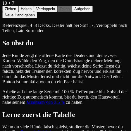
10
+
7
Ziehen
Halten
Verdoppeln
Teilen
Aufgeben
Neue Hand geben
Referenzspiel: 4–8 Decks, Dealer hält bei Soft 17, Verdoppeln nach
Teilen, Late Surrender.
So übst du
Jede Runde zeigt die offene Karte des Dealers und deine zwei
Karten. Wähle den Zug, den die Grundstrategie deiner Meinung
nach vorschreibt. Liegst du richtig, wächst deine Serie; liegst du
falsch, hebt der Trainer den korrekten Zug hervor und erklärt ihn —
damit du das Muster lernst und nicht nur die Antwort. Der Teilen-
Button ist nur aktiv, wenn du ein Paar hältst.
Arbeite auf eine lange Serie mit 100 % Trefferquote hin. Sobald der
richtige Zug automatisch kommt, bist du bereit, den Hausvorteil
nahe seinem
Minimum von 0,5 %
zu halten.
Lerne zuerst die Tabelle
Wenn du viele Hände falsch spielst, studiere die Muster, bevor du