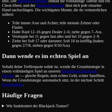
übst. Der
Strategie-Leitfaden
enthält die vollständige Tabelle und ein
Cheat-Sheet, und der
Strategie-Rechner
lässt dich jede einzelne
Hand nachschlagen. Die wichtigsten Muster, die du verinnerlichen
solltest:
Teile immer Asse und Achter; teile niemals Zehner oder
Fünfer.
Halte Hard 12–16 gegen Dealer 2–6; ziehe gegen 7–Ass.
Verdopple bei 11 gegen fast alles und bei 10 gegen 2–9.
Ziehe bei Soft 17 oder darunter; Soft 18 ist knifflig (halten
gegen 2/7/8, ziehen gegen 9/10/Ass).
Dann wende es im echten Spiel an
Sobald deine Trefferquote solide ist, wende die Grundstrategie in
einem vollständigen Spiel an unseren
kostenlosen Blackjack-
Tischen
an — gleiche Regeln, kein echtes Geld, echter Spielfluss.
Wenn die Grundstrategie automatisch sitzt, ist der nächste Schritt
Kartenzählen
.
Häufige Fragen
Wie funktioniert der Blackjack-Trainer?