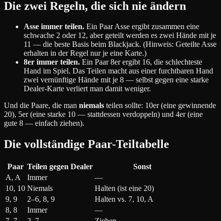
Die zwei Regeln, die sich nie ändern
Asse immer teilen.
Ein Paar Asse ergibt zusammen eine
schwache 2 oder 12, aber geteilt werden es zwei Hände mit je
11 — die beste Basis beim Blackjack. (Hinweis: Geteilte Asse
erhalten in der Regel nur je eine Karte.)
8er immer teilen.
Ein Paar 8er ergibt 16, die schlechteste
Hand im Spiel. Das Teilen macht aus einer furchtbaren Hand
zwei vernünftige Hände mit je 8 — selbst gegen eine starke
Dealer-Karte verliert man damit weniger.
Und die Paare, die man
niemals
teilen sollte: 10er (eine gewinnende
20), 5er (eine starke 10 — stattdessen verdoppeln) und 4er (eine
gute 8 — einfach ziehen).
Die vollständige Paar-Teiltabelle
Paar
Teilen gegen Dealer
Sonst
A, A
Immer
—
10, 10
Niemals
Halten (ist eine 20)
9, 9
2–6, 8, 9
Halten vs. 7, 10, A
8, 8
Immer
—
7, 7
2–7
Ziehen