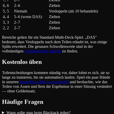
6, 6
2–6
Ziehen
5, 5
Niemals
Verdoppeln (als 10 behandeln)
4, 4
5–6 (wenn DAS)
Ziehen
3, 3
2–7
Ziehen
2, 2
2–7
Ziehen
Bereiche gelten für ein Standard-Multi-Deck-Spiel. „DAS"
bedeutet, dass Verdoppeln nach dem Teilen erlaubt ist, was einige
Splits erweitert. Die genauen Schwellenwerte sind in der
vollständigen
Grundstrategie-Tabelle
zu finden.
Kostenlos üben
Teilentscheidungen kommen ständig vor, daher lohnt es sich, sie so
lange zu trainieren, bis sie automatisch laufen. Spiel ein paar Hände
in unseren
kostenlosen Blackjack-Spielen
und beobachte, wie das
Teilen von Assen und 8ern die Ergebnisse in einer Sitzung verändert
— ohne Geldeinsatz.
Häufige Fragen
Wann sollte man beim Blackjack teilen?