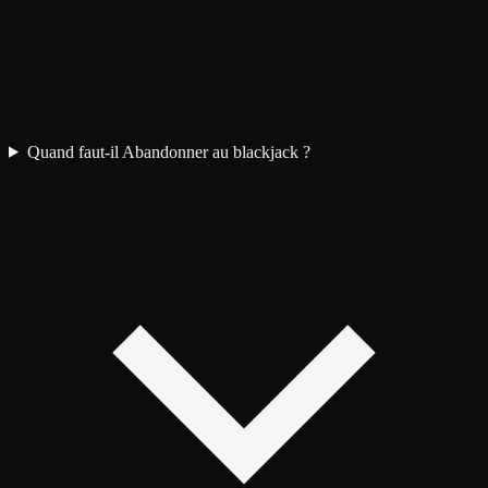
Quand faut-il Abandonner au blackjack ?