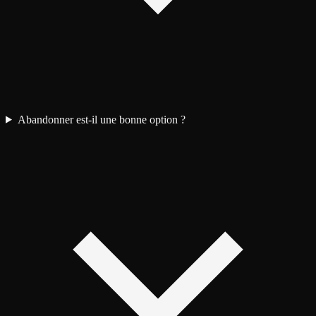
Abandonner est-il une bonne option ?