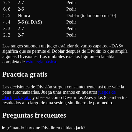
7, 7
2-7
Pedir
6, 6
2-6
Pedir
5, 5
Nunca
Doblar (tratar como un 10)
4, 4
5-6 (si DAS)
Pedir
3, 3
2-7
Pedir
2, 2
2-7
Pedir
Los rangos suponen un juego estándar de varios zapatos. «DAS»
significa que se permite el Doblar después de Dividir, lo que amplía
algunas Divisiones. Los umbrales exactos figuran en la tabla
completa de
estrategia básica
.
Practica gratis
Las decisiones de División surgen constantemente, así que vale la
pena automatizarlas. Juega unas manos en nuestros
juegos de
blackjack gratis
y observa cómo Dividir los Ases y los 8 cambia tus
resultados a lo largo de una sesión, sin dinero de por medio.
Preguntas frecuentes
¿Cuándo hay que Dividir en el blackjack?